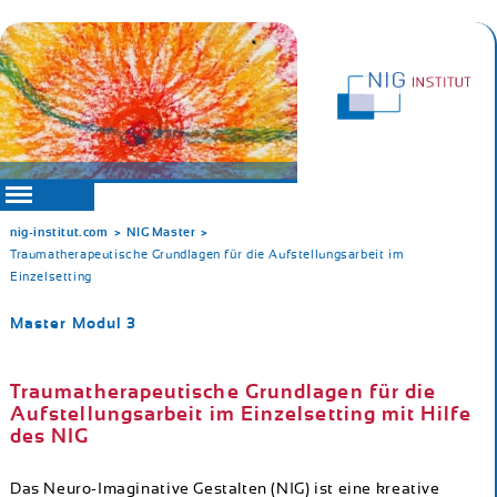
nig-institut.com
NIG Master
Navigation
Traumatherapeutische Grundlagen für die Aufstellungsarbeit im
Home
überspringen
Einzelsetting
Was ist
NIG?
Master Modul 3
Publikationen
NIG
Team
Traumatherapeutische Grundlagen für die
NIG
Aufstellungsarbeit im Einzelsetting mit Hilfe
Practitioner
des NIG
NIG
Master
Das Neuro-Imaginative Gestalten (NIG) ist eine kreative