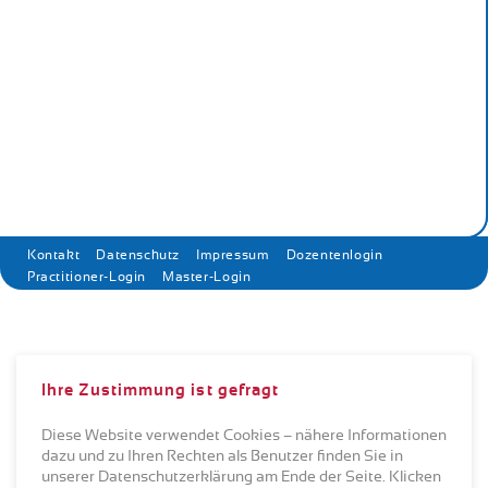
Feedbacks
Aktuelles
Peergroups
Links
Newsletter
Navigation
Kontakt
Datenschutz
Impressum
Dozentenlogin
überspringen
Practitioner-Login
Master-Login
©2026
Ihre Zustimmung ist gefragt
Diese Website verwendet Cookies – nähere Informationen
dazu und zu Ihren Rechten als Benutzer finden Sie in
unserer Datenschutzerklärung am Ende der Seite. Klicken